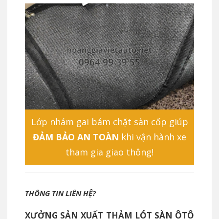
Lớp nhám gai bám chặt sàn cốp giúp
ĐẢM BẢO AN TOÀN
khi vận hành xe
tham gia giao thông!
THÔNG TIN LIÊN HỆ?
XƯỞNG SẢN XUẤT THẢM LÓT SÀN ÔTÔ