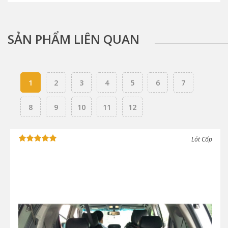
SẢN PHẨM LIÊN QUAN
1
2
3
4
5
6
7
8
9
10
11
12
Lót Cốp