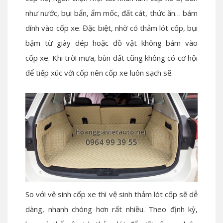
như nước, bụi bẩn, ẩm mốc, đất cát, thức ăn… bám
dính vào cốp xe. Đặc biệt, nhờ có thảm lót cốp, bụi
bặm từ giày dép hoặc đồ vật không bám vào
cốp xe. Khi trời mưa, bùn đất cũng không có cơ hội
để tiếp xúc với cốp nên cốp xe luôn sạch sẽ.
So với vệ sinh cốp xe thì vệ sinh thảm lót cốp sẽ dễ
dàng, nhanh chóng hơn rất nhiều. Theo định kỳ,