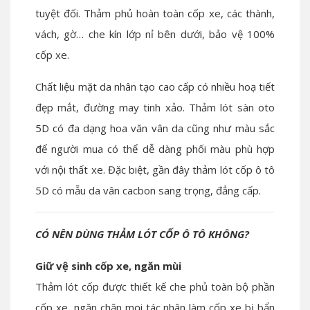
tuyệt đối. Thảm phủ hoàn toàn cốp xe, các thành,
vách, gờ… che kín lớp nỉ bên dưới, bảo vệ 100%
cốp xe.
Chất liệu mặt da nhân tạo cao cấp có nhiều hoạ tiết
đẹp mắt, đường may tinh xảo. Thảm lót sàn oto
5D có đa dạng hoa văn vân da cũng như màu sắc
để người mua có thể dễ dàng phối màu phù hợp
với nội thất xe. Đặc biệt, gần đây thảm lót cốp ô tô
5D có mẫu da vân cacbon sang trọng, đẳng cấp.
CÓ NÊN DÙNG THẢM LÓT CỐP Ô TÔ KHÔNG?
Giữ vệ sinh cốp xe, ngăn mùi
Thảm lót cốp được thiết kế che phủ toàn bộ phần
cốp xe, ngăn chặn mọi tác nhân làm cốp xe bị bẩn