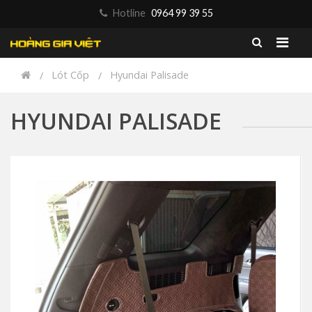
Hotline
0964 99 39 55
Lót Cốp
Hyundai Palisade
HYUNDAI PALISADE