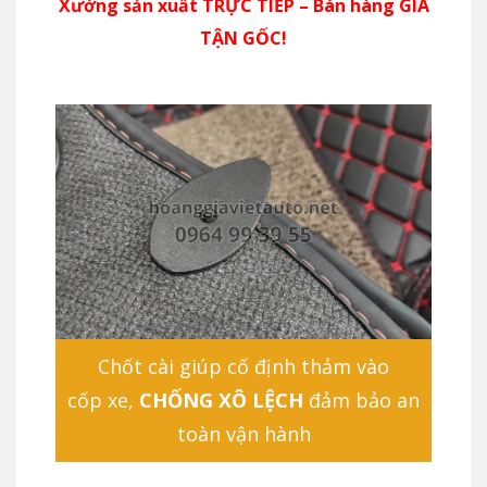
Xưởng sản xuất TRỰC TIẾP – Bán hàng GIÁ
TẬN GỐC!
Chốt cài giúp cố định thảm vào
cốp xe,
CHỐNG XÔ LỆCH
đảm bảo an
toàn vận hành