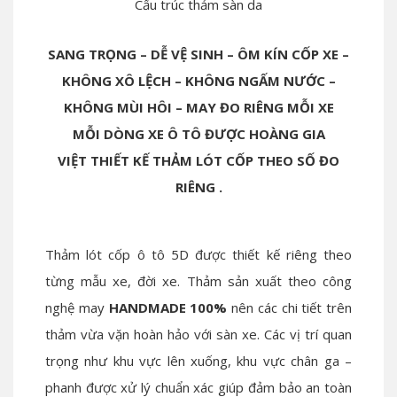
Cấu trúc thảm sàn da
SANG TRỌNG – DỄ VỆ SINH – ÔM KÍN CỐP XE –
KHÔNG XÔ LỆCH – KHÔNG NGẤM NƯỚC –
KHÔNG MÙI HÔI – MAY ĐO RIÊNG MỖI XE
MỖI DÒNG XE Ô TÔ ĐƯỢC HOÀNG GIA
VIỆT THIẾT KẾ THẢM LÓT CỐP THEO SỐ ĐO
RIÊNG .
Thảm lót cốp ô tô 5D được thiết kế riêng theo
từng mẫu xe, đời xe. Thảm sản xuất theo công
nghệ may
HANDMADE 100%
nên các chi tiết trên
thảm vừa vặn hoàn hảo với sàn xe. Các vị trí quan
trọng như khu vực lên xuống, khu vực chân ga –
phanh được xử lý chuẩn xác giúp đảm bảo an toàn