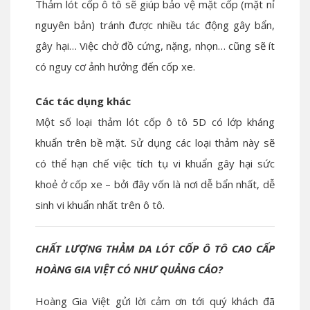
Thảm lót cốp ô tô sẽ giúp bảo vệ mặt cốp (mặt nỉ
nguyên bản) tránh được nhiều tác động gây bẩn,
gây hại… Việc chở đồ cứng, nặng, nhọn… cũng sẽ ít
có nguy cơ ảnh hưởng đến cốp xe.
Các tác dụng khác
Một số loại thảm lót cốp ô tô 5D có lớp kháng
khuẩn trên bề mặt. Sử dụng các loại thảm này sẽ
có thể hạn chế việc tích tụ vi khuẩn gây hại sức
khoẻ ở cốp xe – bởi đây vốn là nơi dễ bẩn nhất, dễ
sinh vi khuẩn nhất trên ô tô.
CHẤT LƯỢNG THẢM DA LÓT CỐP Ô TÔ CAO CẤP
HOÀNG GIA VIỆT CÓ NHƯ QUẢNG CÁO?
Hoàng Gia Việt gửi lời cảm ơn tới quý khách đã