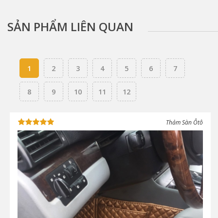
SẢN PHẨM LIÊN QUAN
1
2
3
4
5
6
7
8
9
10
11
12
Thảm Sàn Ôtô