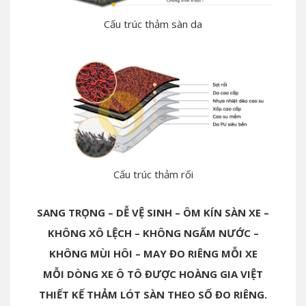
Cấu trúc thảm sàn da
Cấu trúc thảm rối
SANG TRỌNG – DỄ VỆ SINH – ÔM KÍN SÀN XE –
KHÔNG XÔ LỆCH – KHÔNG NGẤM NƯỚC –
KHÔNG MÙI HÔI – MAY ĐO RIÊNG MỖI XE
MỖI DÒNG XE Ô TÔ ĐƯỢC HOÀNG GIA VIỆT
THIẾT KẾ THẢM LÓT SÀN THEO SỐ ĐO RIÊNG.