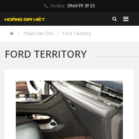
Hotline
0964 99 39 55
Thảm Sàn Ôtô
Ford Territory
FORD TERRITORY