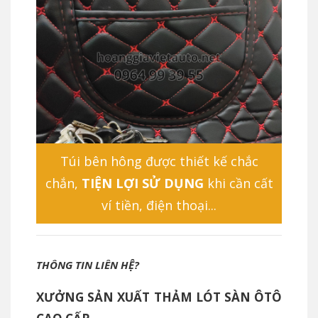
Túi bên hông được thiết kế chắc
chắn,
TIỆN LỢI SỬ DỤNG
khi cần cất
ví tiền, điện thoại...
THÔNG TIN LIÊN HỆ?
XƯỞNG SẢN XUẤT THẢM LÓT SÀN ÔTÔ